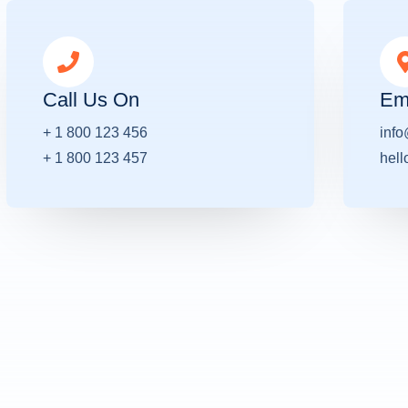
a
o
e
g
k
d
r
i
a
n
m
Call Us On
Em
+ 1 800 123 456
inf
+ 1 800 123 457
hel