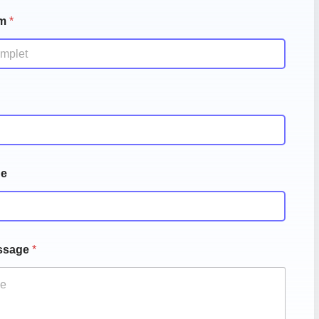
om
*
ne
essage
*