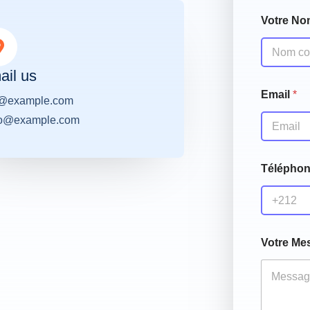
Votre N
ail us
Email
*
o@example.com
lo@example.com
Télépho
Votre M